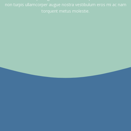
non turpis ullamcorper augue nostra vestibulum eros mi ac nam
torquent metus molestie.