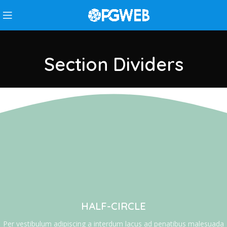
Section Dividers
HALF-CIRCLE
Per vestibulum adipiscing a interdum lacus ad penatibus malesuada