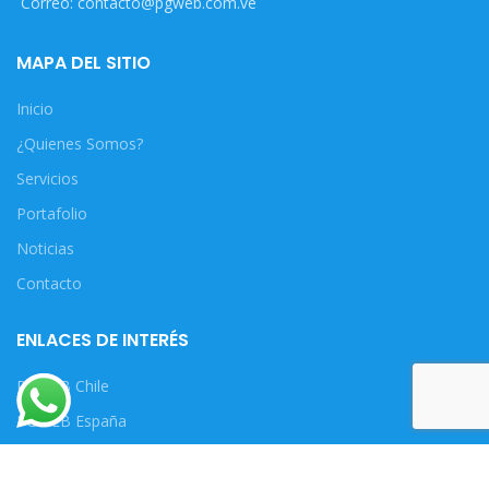
Correo: contacto@pgweb.com.ve
MAPA DEL SITIO
Inicio
¿Quienes Somos?
Servicios
Portafolio
Noticias
Contacto
ENLACES DE INTERÉS
PGWEB Chile
PGWEB España
PGWEB VENEZUELA
2020
TODOS LOS DERECHOS RESERVADOS
. DESARROLLO