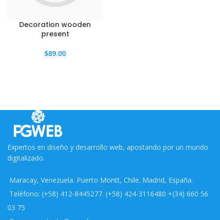
Decoration wooden
present
$
89.00
Expertos en diseño y desarrollo web, apostando por un mundo
digitalizado.
Maracay, Venezuela. Puerto Montt, Chile. Madrid, España.
Teléfono: (+58) 412-8445277. (+58) 424-3116480 +(34) 660 56
03 75