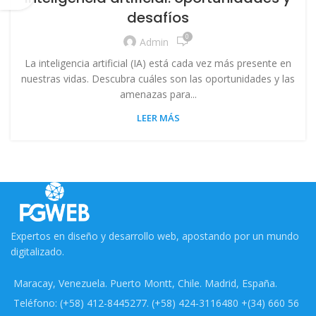
desafíos
0
Admin
La inteligencia artificial (IA) está cada vez más presente en
nuestras vidas. Descubra cuáles son las oportunidades y las
amenazas para...
LEER MÁS
Expertos en diseño y desarrollo web, apostando por un mundo
digitalizado.
Maracay, Venezuela. Puerto Montt, Chile. Madrid, España.
Teléfono: (+58) 412-8445277. (+58) 424-3116480 +(34) 660 56