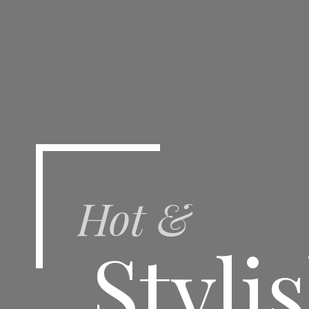
Hot &
Styli