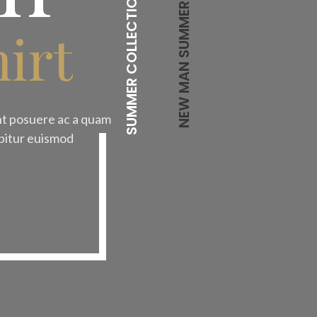
SUMMER COLLECTION 2018
NEW MAN SUMMER LOOK
irt
ent posuere ac a quam
bitur euismod